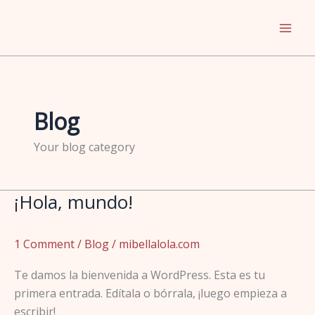
Skip
to
content
Blog
Your blog category
¡Hola, mundo!
¡Hola,
mundo!
1 Comment
/
Blog
/
mibellalola.com
Te damos la bienvenida a WordPress. Esta es tu
primera entrada. Edítala o bórrala, ¡luego empieza a
escribir!